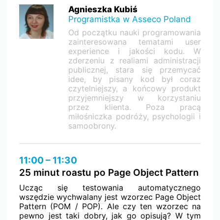
Agnieszka Kubiś
Programistka w Asseco Poland
Od początku nauki programowania
zainteresowana tematami user
experience i jakości kodu. W
zderzeniu z realiami administracji
publicznej, stara się przemycać
idee, by pisany kod był coraz
czytelniejszy, a końcowy produkt
przyjemniejszy w korzystaniu
przez klienta. Poza pracą
miłośniczka podróży, psychologii i
samoobrony.
11:00 – 11:30
25 minut roastu po Page Object Pattern
Ucząc się testowania automatycznego
wszędzie wychwalany jest wzorzec Page Object
Pattern (POM / POP). Ale czy ten wzorzec na
pewno jest taki dobry, jak go opisują? W tym