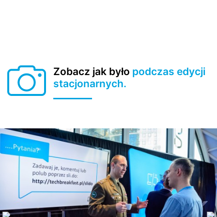
S
Zobacz jak było
podczas edycji
stacjonarnych.