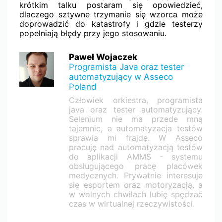
krótkim talku postaram się opowiedzieć,
dlaczego sztywne trzymanie się wzorca może
doprowadzić do katastrofy i gdzie testerzy
popełniają błędy przy jego stosowaniu.
Paweł Wojaczek
Programista Java oraz tester
automatyzujący w Asseco
Poland
Człowiek orkiestra, programista
java oraz tester automatyzujący.
Selenium nie ma przede mną
tajemnic, a automatyzacja testów
sprawia mi frajdę. W Asseco
pracuję nad automatyzacją testów
do aplikacji AMMS - systemu
obsługującego pracę placówek
medycznych. Prywatnie interesuje
się esportem oraz motoryzacją, a
w wolnych chwilach lubię spędzać
czas w wirtualnej rzeczywistości.