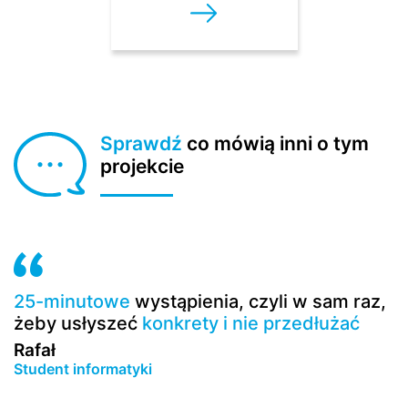
Sprawdź
co mówią inni o tym
projekcie
25-minutowe
wystąpienia, czyli w sam raz,
F
żeby usłyszeć
konkrety i nie przedłużać
d
c
Rafał
t
Student informatyki
P