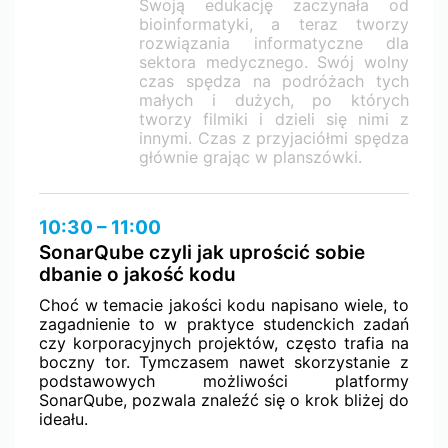
Swoją edukację zaczynała od
bioinformatyki, a teraz tworzy
rozwiązania informatyczne dla
sektora medycznego. Swój wolny
czas spędza na podróżach tych
małych i dużych, po których
tworzy filmiki i dzieli się nimi z
innymi. Czas z przyjaciółmi spędza
głównie grając w planszówki.
10:30 – 11:00
SonarQube czyli jak uprościć sobie
dbanie o jakość kodu
Choć w temacie jakości kodu napisano wiele, to
zagadnienie to w praktyce studenckich zadań
czy korporacyjnych projektów, często trafia na
boczny tor. Tymczasem nawet skorzystanie z
podstawowych możliwości platformy
SonarQube, pozwala znaleźć się o krok bliżej do
ideału.