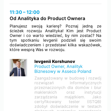
11:30 – 12:00
Od Analityka do Product Ownera
Planujesz swoją karierę? Poznaj jedną ze
ścieżek rozwoju Analityka! Kim jest Product
Owner i co warto wiedzieć, by nim zostać? Na
tym spotkaniu Ievgenii podzieli się swoim
doświadczeniem i przedstawi kilka wskazówek,
które wesprą Was w rozwoju.
Ievgenii Korshunov
Product Owner, Analityk
Biznesowy w Asseco Poland
Zaangażowany w budowę i rozwój
rozwiązań informatycznych
przeznaczonych dla domów i biur
maklerskich oraz instytucji
zarządzania majątkiem. Jako
certyfikowany tester (ISTQB)
zdobył doświadczenie w testach