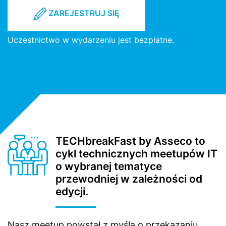
ZAREJESTRUJ SIĘ
Uczestnictwo w wydarzeniu jest bezpłatne.
TECHbreakFast by Asseco to
cykl technicznych meetupów IT
o wybranej tematyce
przewodniej w zależności od
edycji.
Nasz meetup powstał z myślą o przekazaniu